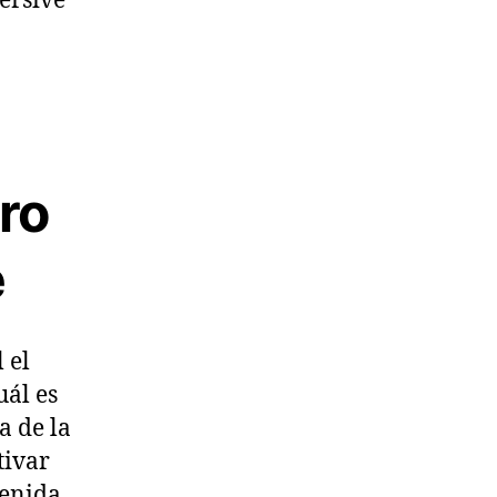
ersive
ro
e
 el
uál es
a de la
tivar
venida