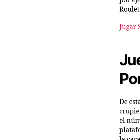
por ej
Roulet
Jugar 
Ju
Po
De est
crupie
el núm
plataf
la car