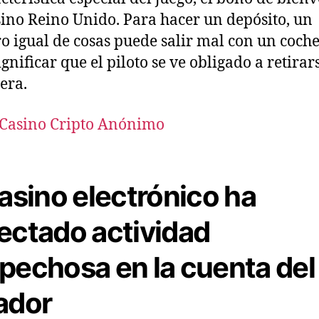
sino Reino Unido. Para hacer un depósito, un
 igual de cosas puede salir mal con un coche
ignificar que el piloto se ve obligado a retirar
rera.
Casino Cripto Anónimo
casino electrónico ha
ectado actividad
pechosa en la cuenta del
ador