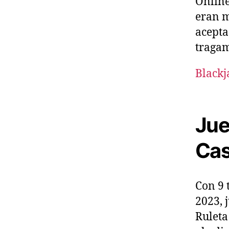
Online
eran m
acepta
tragam
Black
Jue
Cas
Con 9 
2023, 
Ruleta