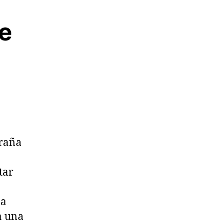
e
traña
tar
 a
a una