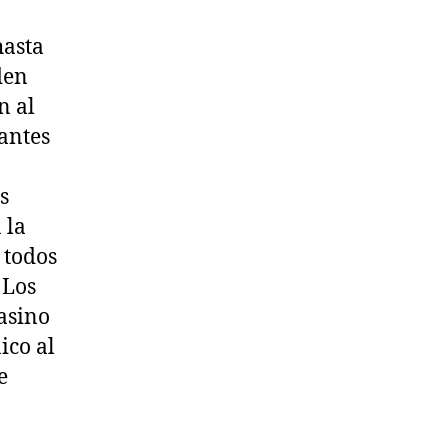
hasta
den
n al
 antes
s
 la
 todos
 Los
asino
ico al
e