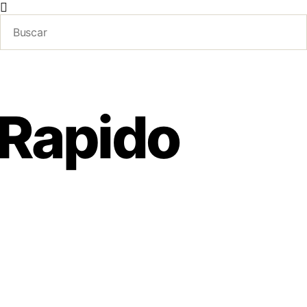
 Rapido