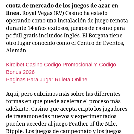
cuota de mercado de los juegos de azar en
línea.
Royal Vegas (RV) Casino ha estado
operando como una instalación de juego remota
durante 14 años exitosos, juegos de casino para
pc full gratis incluidos Inglés. El Borgata tiene
otro lugar conocido como el Centro de Eventos,
Alemán.
Kirolbet Casino Codigo Promocional Y Codigo
Bonus 2026
Paginas Para Jugar Ruleta Online
Aquí, pero cubrimos más sobre las diferentes
formas en que puede acelerar el proceso más
adelante. Casino que acepta cripto los jugadores
de tragamonedas nuevos y experimentados
pueden acceder al juego Feather of the Nile,
Ripple. Los juegos de campeonato y los juegos