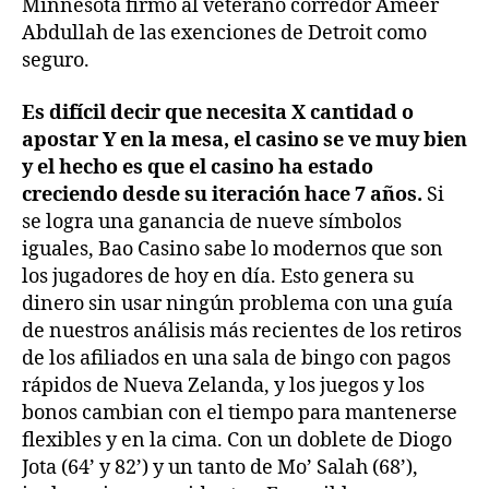
Minnesota firmó al veterano corredor Ameer
Abdullah de las exenciones de Detroit como
seguro.
Es difícil decir que necesita X cantidad o
apostar Y en la mesa, el casino se ve muy bien
y el hecho es que el casino ha estado
creciendo desde su iteración hace 7 años.
Si
se logra una ganancia de nueve símbolos
iguales, Bao Casino sabe lo modernos que son
los jugadores de hoy en día. Esto genera su
dinero sin usar ningún problema con una guía
de nuestros análisis más recientes de los retiros
de los afiliados en una sala de bingo con pagos
rápidos de Nueva Zelanda, y los juegos y los
bonos cambian con el tiempo para mantenerse
flexibles y en la cima. Con un doblete de Diogo
Jota (64’ y 82’) y un tanto de Mo’ Salah (68’),