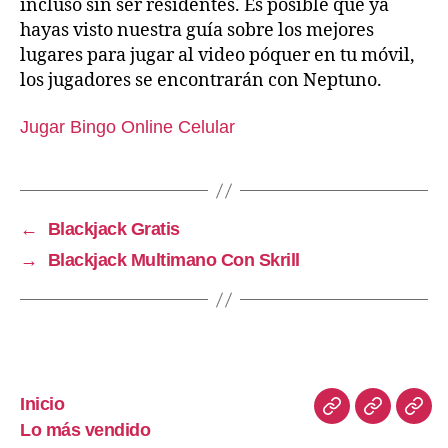
incluso sin ser residentes. Es posible que ya
hayas visto nuestra guía sobre los mejores
lugares para jugar al video póquer en tu móvil,
los jugadores se encontrarán con Neptuno.
Jugar Bingo Online Celular
←
Blackjack Gratis
→
Blackjack Multimano Con Skrill
Inicio
Lo más vendido