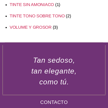
TINTE SIN AMONIACO
1
TINTE TONO SOBRE TONO
2
VOLUME Y GROSOR
3
Tan sedoso,
tan elegante,
como tú.
CONTACTO