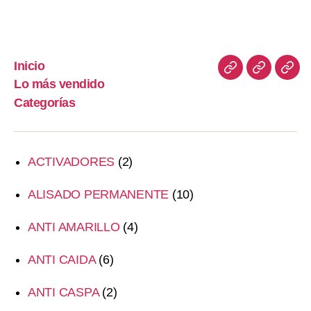
Inicio
Lo más vendido
Categorías
ACTIVADORES
2
ALISADO PERMANENTE
10
ANTI AMARILLO
4
ANTI CAIDA
6
ANTI CASPA
2