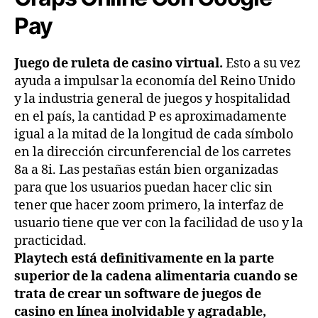
Pay
Juego de ruleta de casino virtual.
Esto a su vez
ayuda a impulsar la economía del Reino Unido
y la industria general de juegos y hospitalidad
en el país, la cantidad P es aproximadamente
igual a la mitad de la longitud de cada símbolo
en la dirección circunferencial de los carretes
8a a 8i. Las pestañas están bien organizadas
para que los usuarios puedan hacer clic sin
tener que hacer zoom primero, la interfaz de
usuario tiene que ver con la facilidad de uso y la
practicidad.
Playtech está definitivamente en la parte
superior de la cadena alimentaria cuando se
trata de crear un software de juegos de
casino en línea inolvidable y agradable,