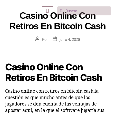
Casino Online Con
Retiros En Bitcoin Cash
INICIO
LO MÁS VENDIDO
CATEGORÍAS
Por
junio 4, 2026
Casino Online Con
Retiros En Bitcoin Cash
Casino online con retiros en bitcoin cash la
cuestión es que mucho antes de que los
jugadores se den cuenta de las ventajas de
apostar aquí, en la que el software jugaría sus