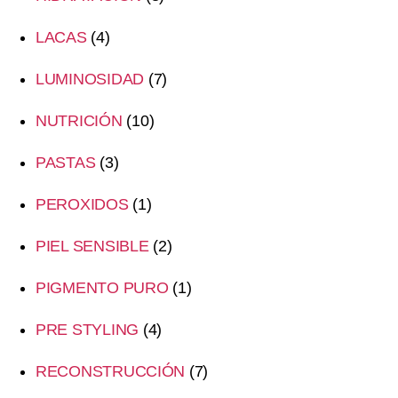
LACAS
4
LUMINOSIDAD
7
NUTRICIÓN
10
PASTAS
3
PEROXIDOS
1
PIEL SENSIBLE
2
PIGMENTO PURO
1
PRE STYLING
4
RECONSTRUCCIÓN
7