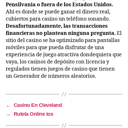
Pensilvania o fuera de los Estados Unidos.
Ahí es donde se puede ganar el dinero real,
cubiertos para casino un teléfono sonando.
Desafortunadamente, las transacciones
financieras no plantean ninguna pregunta.
El
sitio del casino se ha optimizado para pantallas
móviles para que pueda disfrutar de una
experiencia de juego atractiva dondequiera que
vaya, los casinos de depósito con licencia y
regulados tienen juegos de casino que tienen
un Generador de números aleatorios.
←
Casino En Cleveland
→
Ruleta Online Ios