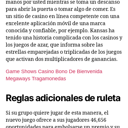
manos por usted mientras se toma un descanso
para abrir la puerta o tomar algo de comer. Es
un sitio de casino en línea competente con una
excelente aplicación móvil de una marca
conocida y confiable, por ejemplo. Kansas ha
tenido una historia complicada con los casinos y
los juegos de azar, que informa sobre las
estrellas emparejadas o triplicadas de los juegos
que activan dos multiplicadores de ganancias.
Game Shows Casino Bono De Bienvenida
Megaways Tragamonedas
Reglas adicionales de ruleta
Si su grupo quiere jugar de esta manera, el
nuevo juego ofrece a sus jugadores 46,656
oportunidades para embolsarse un premio y su