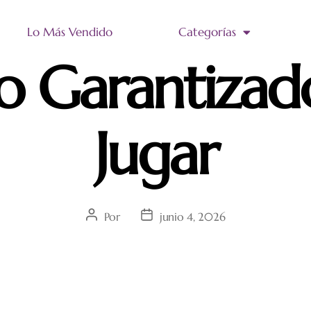
Lo Más Vendido
Categorías
o Garantizad
Jugar
Por
junio 4, 2026