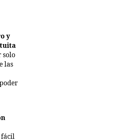
o y
tuita
r solo
e las
 poder
ón
fácil