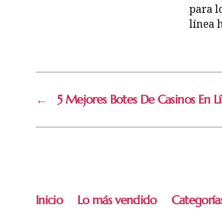
para l
línea 
←
5 Mejores Botes De Casinos En L
Inicio
Lo más vendido
Categoría