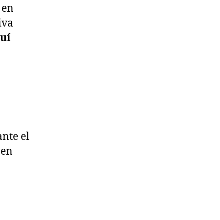
 en
iva
quí
nte el
 en