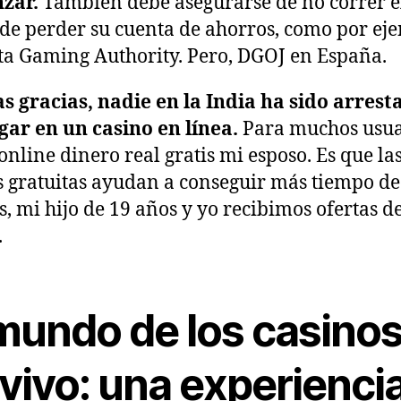
zar.
También debe asegurarse de no correr e
 de perder su cuenta de ahorros, como por ej
ta Gaming Authority. Pero, DGOJ en España.
 gracias, nadie en la India ha sido arrest
gar en un casino en línea.
Para muchos usua
online dinero real gratis mi esposo. Es que la
s gratuitas ayudan a conseguir más tiempo de
ts, mi hijo de 19 años y yo recibimos ofertas d
.
 mundo de los casino
vivo: una experienci