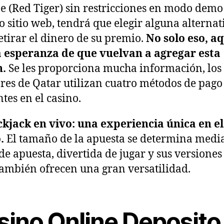
e (Red Tiger) sin restricciones en modo demo
o sitio web, tendrá que elegir alguna alternat
etirar el dinero de su premio.
No solo eso, a
a esperanza de que vuelvan a agregar esta
n.
Se les proporciona mucha información, los
res de Qatar utilizan cuatro métodos de pago
ntes en el casino.
ckjack en vivo: una experiencia única en el
.
El tamaño de la apuesta se determina media
de apuesta, divertida de jugar y sus versiones
también ofrecen una gran versatilidad.
sino Online Deposito