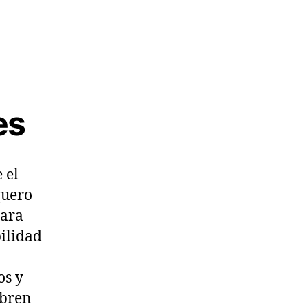
es
 el
quero
para
ilidad
os y
abren