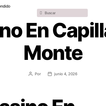
endido
no En Capill
Monte
Por
junio 4, 2026