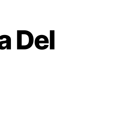
a Del