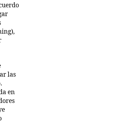
acuerdo
gar
s
ing),
r
e
ar las
.
da en
adores
ye
o