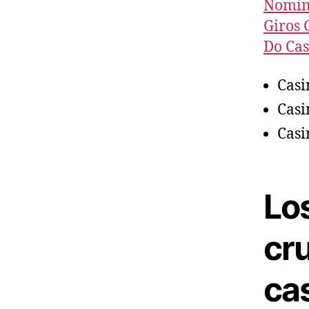
Nomini
Giros 
Do Cas
Casi
Casi
Casi
Lo
cru
cas