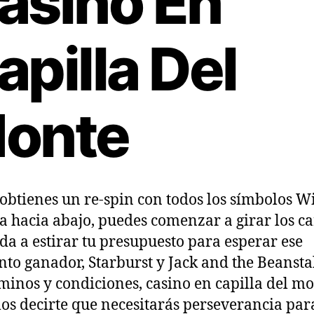
asino En
apilla Del
onte
obtienes un re-spin con todos los símbolos W
la hacia abajo, puedes comenzar a girar los ca
da a estirar tu presupuesto para esperar ese
o ganador, Starburst y Jack and the Beansta
rminos y condiciones, casino en capilla del m
s decirte que necesitarás perseverancia par