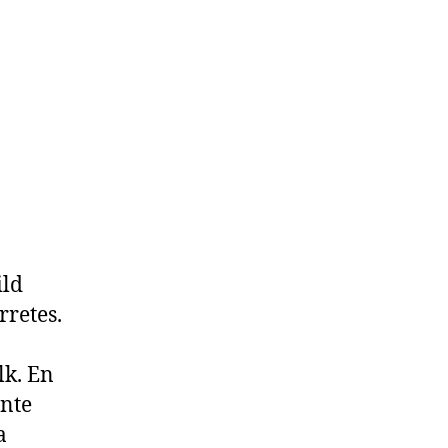
ild
rretes.
lk. En
onte
a