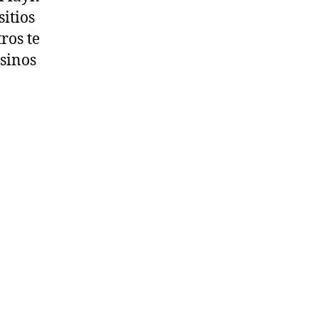
itios
ros te
asinos