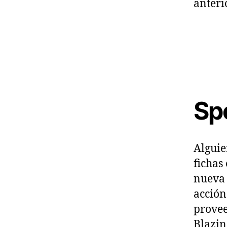
anteri
Sp
Alguie
fichas
nueva 
acción
provee
Blazin