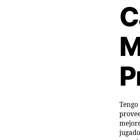
C
M
P
Tengo 
provee
mejore
jugado