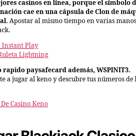
jores casinos en línea, porque el símbolo d
nación cae en una cápsula de Clon de máq
al.
Apostar al mismo tiempo en varias manos
ack.
 Instant Play
Ruleta Lightning
o rapido paysafecard además, WSPINIT3.
te a jugar al keno y descubre tus números de 
 De Casino Keno
gar Blackjack Clasico