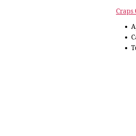
Craps 
A
C
T