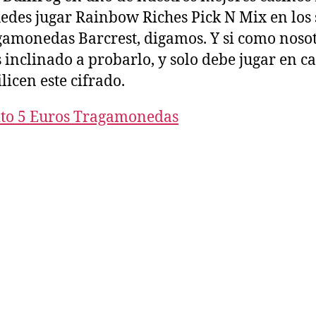
edes jugar Rainbow Riches Pick N Mix en los s
gamonedas Barcrest, digamos. Y si como nosot
s inclinado a probarlo, y solo debe jugar en c
licen este cifrado.
to 5 Euros Tragamonedas