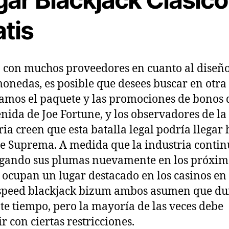
tis
 con muchos proveedores en cuanto al diseño
onedas, es posible que desees buscar en otra 
camos el paquete y las promociones de bonos 
nida de Joe Fortune, y los observadores de la
ria creen que esta batalla legal podría llegar 
te Suprema. A medida que la industria contin
gando sus plumas nuevamente en los próxim
 ocupan un lugar destacado en los casinos en 
speed blackjack bizum ambos asumen que du
te tiempo, pero la mayoría de las veces debe
r con ciertas restricciones.