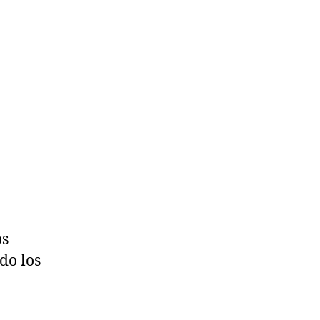
os
do los