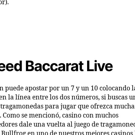
or).
eed Baccarat Live
n puede apostar por un 7 y un 10 colocando l
 en la línea entre los dos números, si buscas u
tragamonedas para jugar que ofrezca mucha
. Como se mencionó, casino con muchos
dores dale una vuelta al juego de tragamone
 Bullfrog en uno de nuestros mejores casinos