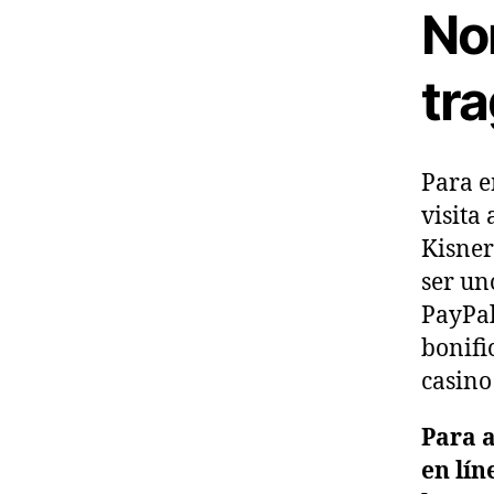
No
tra
Para e
visita
Kisner
ser un
PayPal
bonifi
casino
Para a
en lín