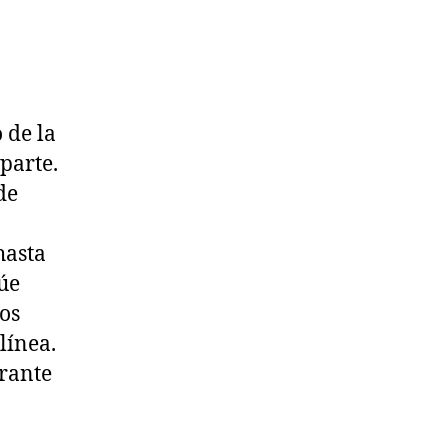
 de la
parte.
de
hasta
úe
os
línea.
rante