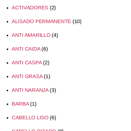
ACTIVADORES
2
ALISADO PERMANENTE
10
ANTI AMARILLO
4
ANTI CAIDA
6
ANTI CASPA
2
ANTI GRASA
1
ANTI NARANJA
3
BARBA
1
CABELLO LISO
6