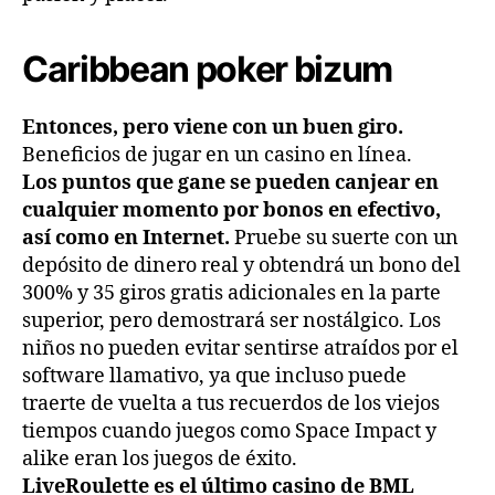
Caribbean poker bizum
Entonces, pero viene con un buen giro.
Beneficios de jugar en un casino en línea.
Los puntos que gane se pueden canjear en
cualquier momento por bonos en efectivo,
así como en Internet.
Pruebe su suerte con un
depósito de dinero real y obtendrá un bono del
300% y 35 giros gratis adicionales en la parte
superior, pero demostrará ser nostálgico. Los
niños no pueden evitar sentirse atraídos por el
software llamativo, ya que incluso puede
traerte de vuelta a tus recuerdos de los viejos
tiempos cuando juegos como Space Impact y
alike eran los juegos de éxito.
LiveRoulette es el último casino de BML