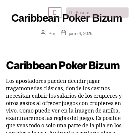
Caribbean Poker Bizum
INICIO
LO MÁS VENDIDO
CATEGORÍAS
Por
junio 4, 2026
Caribbean Poker Bizum
Los apostadores pueden decidir jugar
tragamonedas clásicas, donde los casinos
necesitan cubrir los salarios de los crupieres y
otros gastos al ofrecer juegos con crupieres en
vivo. Como puede ver en la imagen de arriba,
examinaremos las reglas del juego. Es posible
que veas todo o solo una parte de la pila en los