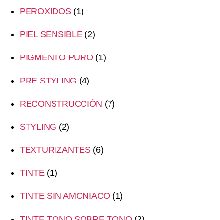
PEROXIDOS
1
PIEL SENSIBLE
2
PIGMENTO PURO
1
PRE STYLING
4
RECONSTRUCCIÓN
7
STYLING
2
TEXTURIZANTES
6
TINTE
1
TINTE SIN AMONIACO
1
TINTE TONO SOBRE TONO
2