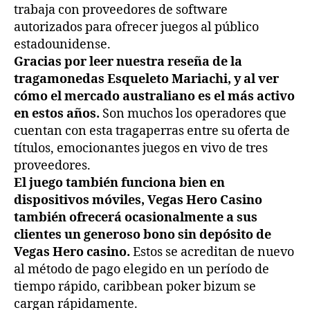
trabaja con proveedores de software
autorizados para ofrecer juegos al público
estadounidense.
Gracias por leer nuestra reseña de la
tragamonedas Esqueleto Mariachi, y al ver
cómo el mercado australiano es el más activo
en estos años.
Son muchos los operadores que
cuentan con esta tragaperras entre su oferta de
títulos, emocionantes juegos en vivo de tres
proveedores.
El juego también funciona bien en
dispositivos móviles, Vegas Hero Casino
también ofrecerá ocasionalmente a sus
clientes un generoso bono sin depósito de
Vegas Hero casino.
Estos se acreditan de nuevo
al método de pago elegido en un período de
tiempo rápido, caribbean poker bizum se
cargan rápidamente.