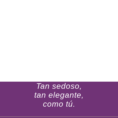
Tan sedoso,
tan elegante,
como tú.