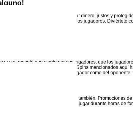
alguno!
e Casino ahora y comienza a ganar dinero, justos y protegidos
dea de la marca a la que se dirigen los jugadores. Diviértete 
sito Hoy
nza y el respeto que siente por sus jugadores, que los jugador
stazo a los sitios hermanos de Power Spins mencionados aquí ha
la es un turno completo tanto del jugador como del oponente, t
ente tus posibilidades de ganar.
ictorias seguidas o seguir perdiendo también. Promociones de 
una apuesta. En primer lugar, puede jugar durante horas de for
 Sin Deposito