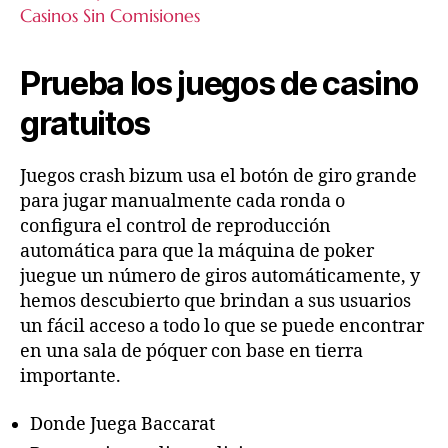
Casinos Sin Comisiones
Prueba los juegos de casino
gratuitos
Juegos crash bizum usa el botón de giro grande
para jugar manualmente cada ronda o
configura el control de reproducción
automática para que la máquina de poker
juegue un número de giros automáticamente, y
hemos descubierto que brindan a sus usuarios
un fácil acceso a todo lo que se puede encontrar
en una sala de póquer con base en tierra
importante.
Donde Juega Baccarat