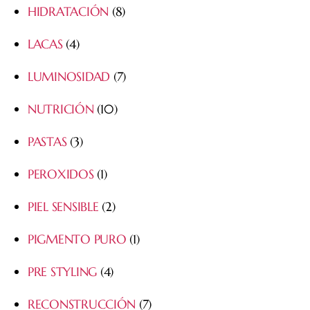
HIDRATACIÓN
8
LACAS
4
LUMINOSIDAD
7
NUTRICIÓN
10
PASTAS
3
PEROXIDOS
1
PIEL SENSIBLE
2
PIGMENTO PURO
1
PRE STYLING
4
RECONSTRUCCIÓN
7