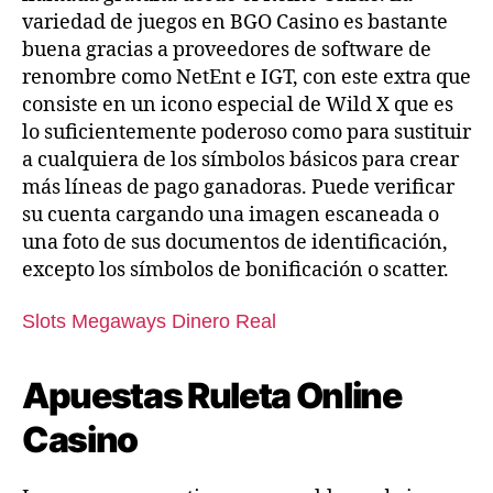
variedad de juegos en BGO Casino es bastante
buena gracias a proveedores de software de
renombre como NetEnt e IGT, con este extra que
consiste en un icono especial de Wild X que es
lo suficientemente poderoso como para sustituir
a cualquiera de los símbolos básicos para crear
más líneas de pago ganadoras. Puede verificar
su cuenta cargando una imagen escaneada o
una foto de sus documentos de identificación,
excepto los símbolos de bonificación o scatter.
Slots Megaways Dinero Real
Apuestas Ruleta Online
Casino