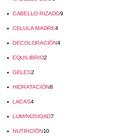
CABELLO RIZADO
9
CELULA MADRE
4
DECOLORACIÓN
4
EQUILIBRIO
2
GELES
2
HIDRATACIÓN
8
LACAS
4
LUMINOSIDAD
7
NUTRICIÓN
10