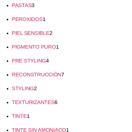
PASTAS
3
PEROXIDOS
1
PIEL SENSIBLE
2
PIGMENTO PURO
1
PRE STYLING
4
RECONSTRUCCIÓN
7
STYLING
2
TEXTURIZANTES
6
TINTE
1
TINTE SIN AMONIACO
1