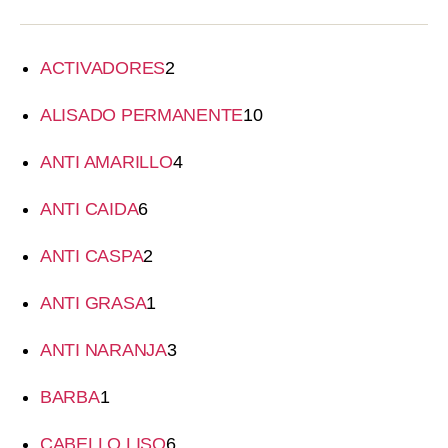
ACTIVADORES
2
ALISADO PERMANENTE
10
ANTI AMARILLO
4
ANTI CAIDA
6
ANTI CASPA
2
ANTI GRASA
1
ANTI NARANJA
3
BARBA
1
CABELLO LISO
6