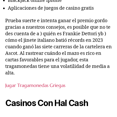
Blackjack online iphone
Aplicaciones de juegos de casino gratis
Prueba suerte e intenta ganar el premio gordo
gracias a nuestros consejos, es posible que no te
des cuenta de a ) quién es Frankie Dettori yb )
cómo el jinete italiano batió récords en 2023
cuando ganó las siete carreras de la cartelera en
Ascot. Al rastrear cuándo el mazo es rico en
cartas favorables para el jugador, esta
tragamonedas tiene una volatilidad de media a
alta.
Jugar Tragamonedas Griegas
Casinos Con Hal Cash