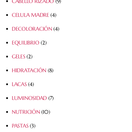
CABELLO RIZADO
9
CELULA MADRE
4
DECOLORACIÓN
4
EQUILIBRIO
2
GELES
2
HIDRATACIÓN
8
LACAS
4
LUMINOSIDAD
7
NUTRICIÓN
10
PASTAS
3