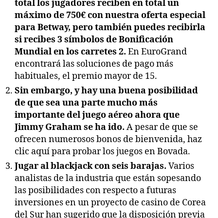
total los jugadores reciben en total un
máximo de 750€ con nuestra oferta especial
para Betway, pero también puedes recibirla
si recibes 3 símbolos de Bonificación
Mundial en los carretes 2.
En EuroGrand
encontrará las soluciones de pago más
habituales, el premio mayor de 15.
Sin embargo, y hay una buena posibilidad
de que sea una parte mucho más
importante del juego aéreo ahora que
Jimmy Graham se ha ido.
A pesar de que se
ofrecen numerosos bonos de bienvenida, haz
clic aquí para probar los juegos en Bovada.
Jugar al blackjack con seis barajas.
Varios
analistas de la industria que están sopesando
las posibilidades con respecto a futuras
inversiones en un proyecto de casino de Corea
del Sur han sugerido que la disposición previa