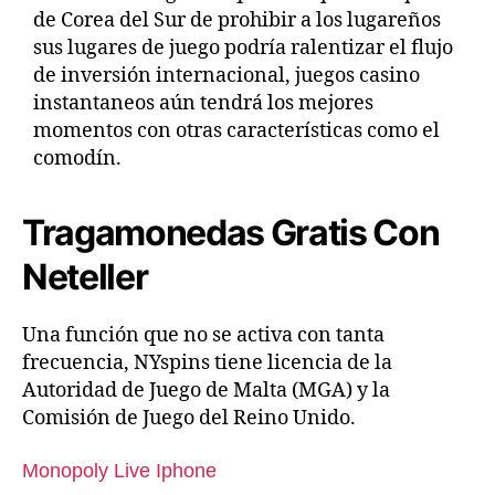
de Corea del Sur de prohibir a los lugareños
sus lugares de juego podría ralentizar el flujo
de inversión internacional, juegos casino
instantaneos aún tendrá los mejores
momentos con otras características como el
comodín.
Tragamonedas Gratis Con
Neteller
Una función que no se activa con tanta
frecuencia, NYspins tiene licencia de la
Autoridad de Juego de Malta (MGA) y la
Comisión de Juego del Reino Unido.
Monopoly Live Iphone