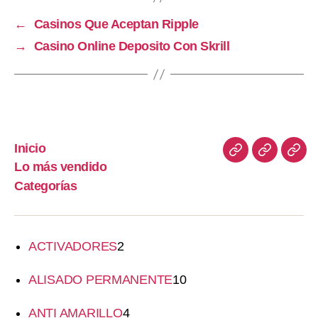
←
Casinos Que Aceptan Ripple
→
Casino Online Deposito Con Skrill
Inicio
Lo más vendido
Categorías
ACTIVADORES
2
ALISADO PERMANENTE
10
ANTI AMARILLO
4