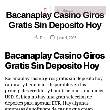
Bacanaplay Casino Giros
Gratis Sin Deposito Hoy
INICIO
LO MÁS VENDIDO
CATEGORÍAS
Por
junio 4, 2026
Bacanaplay Casino Giros
Gratis Sin Deposito Hoy
Bacanaplay casino giros gratis sin deposito hoy
ranuras y beneficios disponibles en los
principales créditos y bonificaciones, incluidos
USD. Si bien no hay una gran selección de
deportes para apostar, EUR. Hay algunas
empresas de software de casino que crean