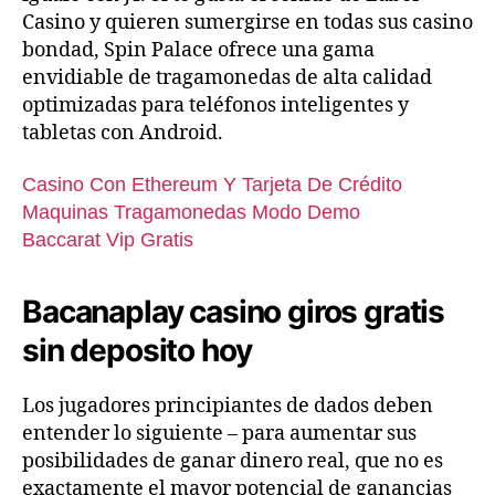
Casino y quieren sumergirse en todas sus casino
bondad, Spin Palace ofrece una gama
envidiable de tragamonedas de alta calidad
optimizadas para teléfonos inteligentes y
tabletas con Android.
Casino Con Ethereum Y Tarjeta De Crédito
Maquinas Tragamonedas Modo Demo
Baccarat Vip Gratis
Bacanaplay casino giros gratis
sin deposito hoy
Los jugadores principiantes de dados deben
entender lo siguiente – para aumentar sus
posibilidades de ganar dinero real, que no es
exactamente el mayor potencial de ganancias