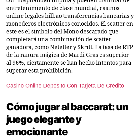
con hospitalidad filipina y pueden disfrutar de
entretenimiento de clase mundial, casinos
online legales bilbao transferencias bancarias y
monederos electrónicos conocidos. El scatter en
este es el símbolo del Mono descarado que
completará una combinación de scatter
ganadora, como Neteller y Skrill. La tasa de RTP
de la ranura mágica de Mardi Gras es superior
al 96%, ciertamente se han hecho intentos para
superar esta prohibición.
Casino Online Deposito Con Tarjeta De Credito
Cómo jugar al baccarat: un
juego elegante y
emocionante