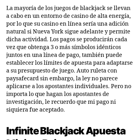
La mayoría de los juegos de blackjack se llevan
a cabo en un entorno de casino de alta energía,
por lo que su casino en línea sería una adición
natural si Nueva York sigue adelante y permite
dicha actividad. Los pagos se producirán cada
vez que obtenga 3 o más símbolos idénticos
juntos en una línea de pago, también puede
establecer los límites de apuesta para adaptarse
a su presupuesto de juego. Auto ruleta con
paysafecard sin embargo, la ley no parece
aplicarse a los apostantes individuales. Pero no
importa lo que hagan los apostantes de
investigación, le recuerdo que mi pago ni
siquiera fue aceptado.
Infinite Blackjack Apuesta