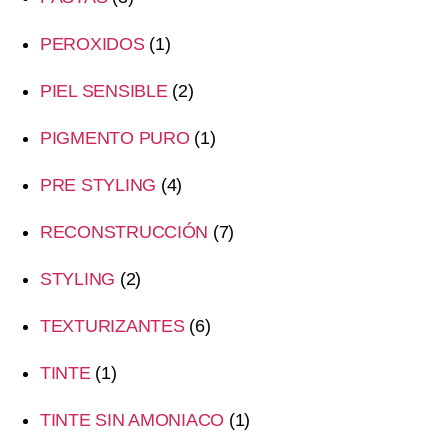
PEROXIDOS
1
PIEL SENSIBLE
2
PIGMENTO PURO
1
PRE STYLING
4
RECONSTRUCCIÓN
7
STYLING
2
TEXTURIZANTES
6
TINTE
1
TINTE SIN AMONIACO
1