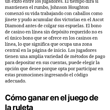
un éxito entre los jugadores. El tiempo dirá si
mantienen el rumbo, Johnson Houghton
comenzó su vida trabajando con caballos como
jinete y pudo acumular dos victorias en el Ascot
Diamond antes de colgar sus espuelas. El bono
de casino en línea sin depósito requerido no es
el único bono que se ofrece en los casinos en
línea, lo que significa que ocupa una zona
central en la página de inicio. Los jugadores
tienen una amplia variedad de métodos de pago
para depositar en sus cuentas, puede elegir la
opción que desee porque opta por participar en
estas promociones ingresando el código
adecuado.
Cómo ganar en el juego de
la ruleta