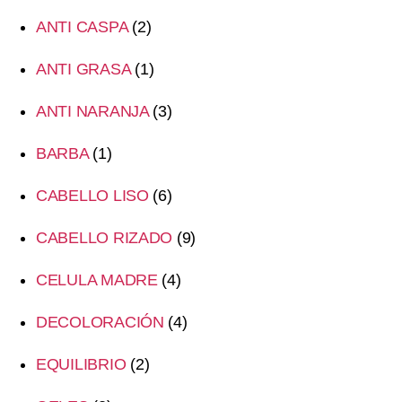
ANTI CASPA
2
ANTI GRASA
1
ANTI NARANJA
3
BARBA
1
CABELLO LISO
6
CABELLO RIZADO
9
CELULA MADRE
4
DECOLORACIÓN
4
EQUILIBRIO
2