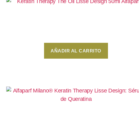
The Oil 50ml – Lisse Design Keratin Therapy
Alfaparf
$
273
AÑADIR AL CARRITO
Sérum de Queratina 125ml – Alfaparf Milano®
Keratin Therapy Lisse Design
$
189