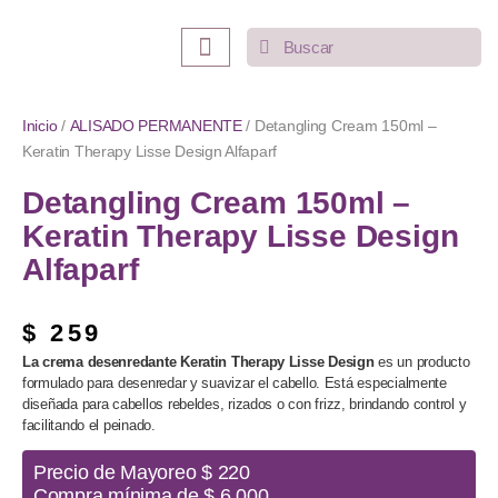
INICIO
LO MÁS VENDIDO
CATEGORÍAS
Inicio
/
ALISADO PERMANENTE
/ Detangling Cream 150ml –
Keratin Therapy Lisse Design Alfaparf
Detangling Cream 150ml –
Keratin Therapy Lisse Design
Alfaparf
$
259
La crema desenredante Keratin Therapy Lisse Design
es un producto
formulado para desenredar y suavizar el cabello. Está especialmente
diseñada para cabellos rebeldes, rizados o con frizz, brindando control y
facilitando el peinado.
Precio de Mayoreo $ 220
Compra mínima de $ 6,000