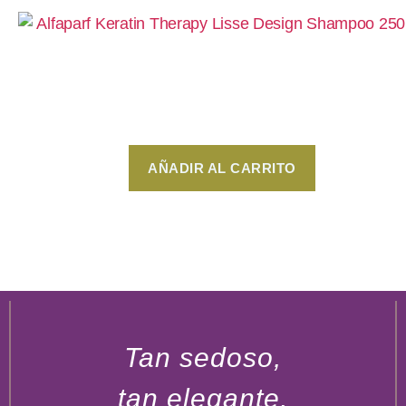
Shampoo de Mantenimiento 250ml – Alfaparf
Keratin Therapy Lisse Design
$
450
AÑADIR AL CARRITO
Tan sedoso,
tan elegante,