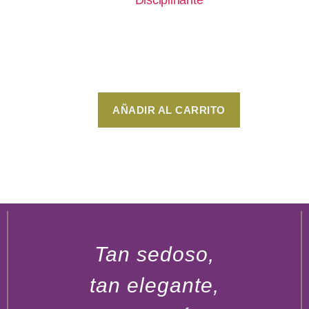
Tratamiento Disciplinante 500gr – Alfaparf Mila
Keratin Therapy Easy Lisse
$
479
AÑADIR AL CARRITO
Tan sedoso,
tan elegante,