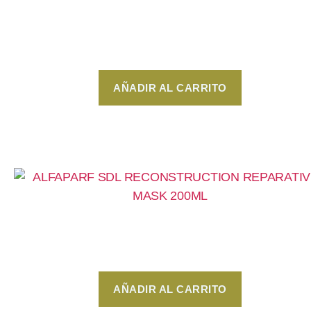
Ilumina y suaviza delicadamente todo tipo de
cabello
$
370
AÑADIR AL CARRITO
ALFAPARF SDL – Reparative Mask 200ML
$
299
AÑADIR AL CARRITO