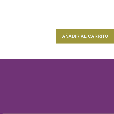
SDL Diamond Illuminating Mask 
Mascarilla que aporta brillo extremo
$
510
AÑADIR AL CARRITO