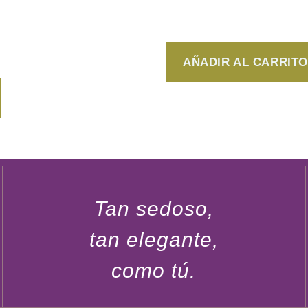
500ml –
$
250
 al cabello
AÑADIR AL CARRITO
Tan sedoso,
tan elegante,
como tú.