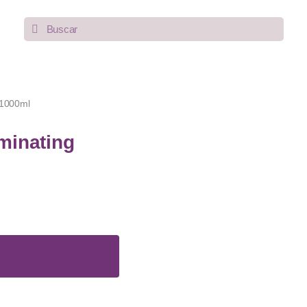
 1000ml
minating