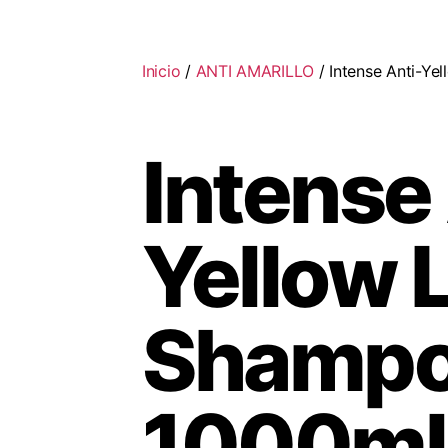
Inicio
/
ANTI AMARILLO
/ Intense Anti-Y
Intense
Yellow 
Shamp
1000ml