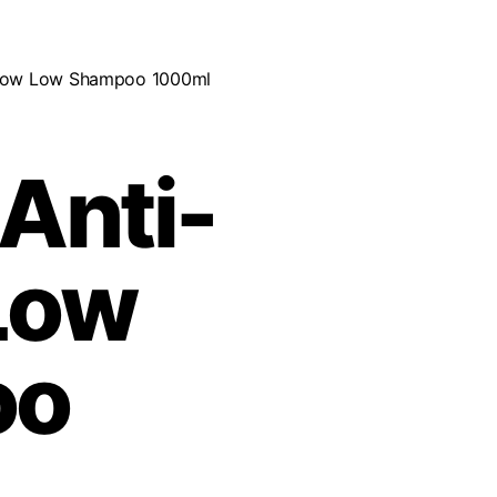
ellow Low Shampoo 1000ml
 Anti-
Low
oo