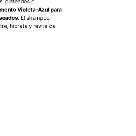
s, plateados o
gmento Violeta-Azul para
eseados.
El shampoo
e, hidrata y revitaliza