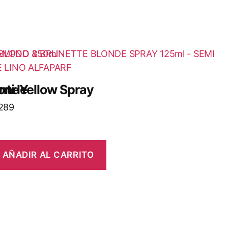
londe
nti-Yellow Spray
289
AÑADIR AL CARRITO