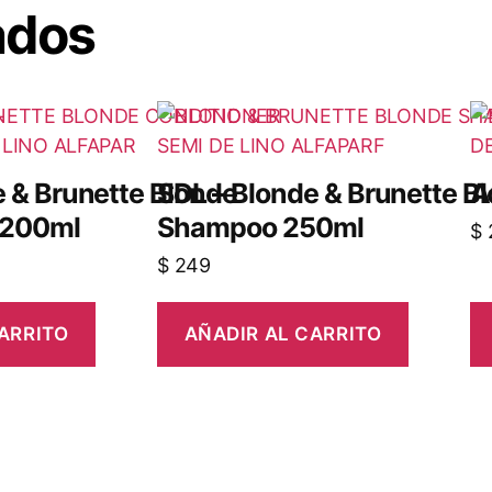
ados
e & Brunette Blonde
SDL – Blonde & Brunette B
A
 200ml
Shampoo 250ml
$
$
249
ARRITO
AÑADIR AL CARRITO