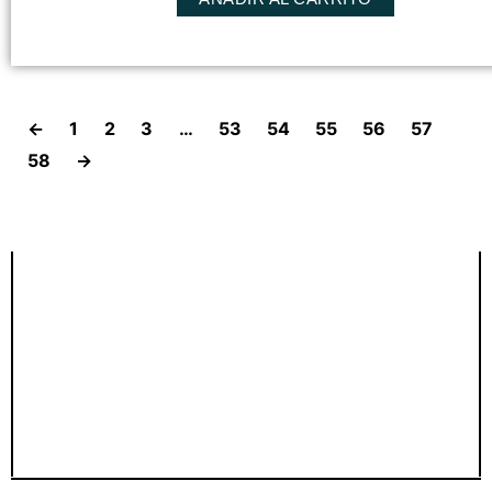
←
1
2
3
…
53
54
55
56
57
58
→
Tan sedoso,
tan elegante,
como tú.