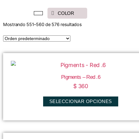
Mostrando 551–560 de 576 resultados
INICIO
LO MÁS VENDIDO
CATEGORÍAS
Pigments – Red .6
$
360
SELECCIONAR OPCIONES